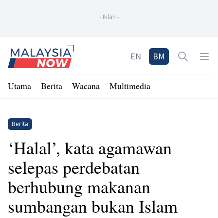
-
Iklan
-
Home
EN
BM
Open sea
Op
Utama
Berita
Wacana
Multimedia
Berita
‘Halal’, kata agamawan
selepas perdebatan
berhubung makanan
sumbangan bukan Islam