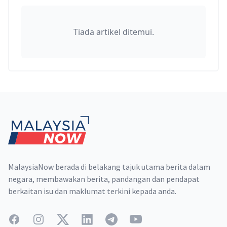
Tiada artikel ditemui.
Footer
MalaysiaNow berada di belakang tajuk utama berita dalam
negara, membawakan berita, pandangan dan pendapat
berkaitan isu dan maklumat terkini kepada anda.
Facebook
Instagram
Twitter
LinkedIn
Telegram
YouTube