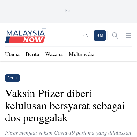
-
Iklan
-
Home
EN
BM
Open sea
Op
Utama
Berita
Wacana
Multimedia
Berita
Vaksin Pfizer diberi
kelulusan bersyarat sebagai
dos penggalak
Pfizer menjadi vaksin Covid-19 pertama yang diluluskan