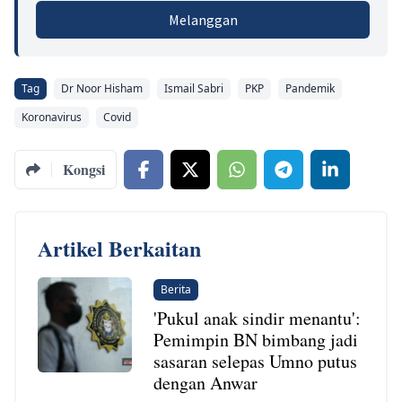
Melanggan
Tag
Dr Noor Hisham
Ismail Sabri
PKP
Pandemik
Koronavirus
Covid
Kongsi
Artikel Berkaitan
Berita
'Pukul anak sindir menantu':
Pemimpin BN bimbang jadi
sasaran selepas Umno putus
dengan Anwar