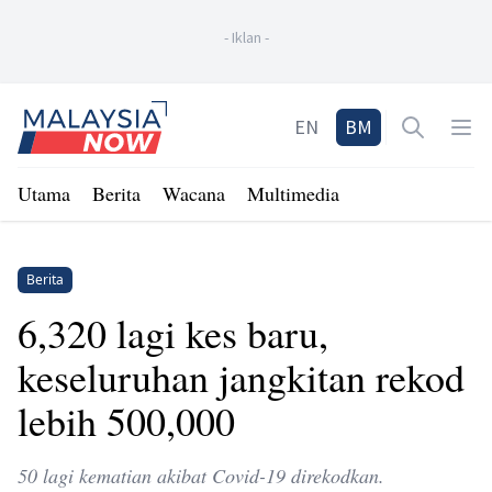
-
Iklan
-
Home
EN
BM
Open sea
Op
Utama
Berita
Wacana
Multimedia
Berita
6,320 lagi kes baru,
keseluruhan jangkitan rekod
lebih 500,000
50 lagi kematian akibat Covid-19 direkodkan.