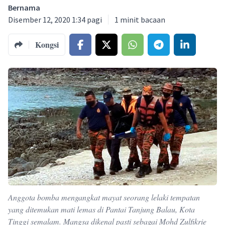
Bernama
Disember 12, 2020 1:34 pagi
1
minit bacaan
Kongsi
Anggota bomba mengangkat mayat seorang lelaki tempatan
yang ditemukan mati lemas di Pantai Tanjung Balau, Kota
Tinggi semalam. Mangsa dikenal pasti sebagai Mohd Zulfikrie