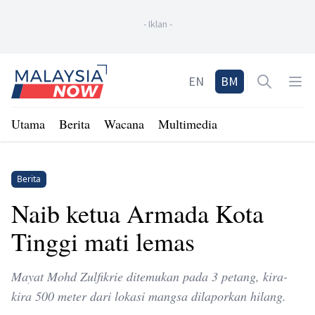
-
Iklan
-
Home
EN
BM
Open sea
Op
Utama
Berita
Wacana
Multimedia
Berita
Naib ketua Armada Kota
Tinggi mati lemas
Mayat Mohd Zulfikrie ditemukan pada 3 petang, kira-
kira 500 meter dari lokasi mangsa dilaporkan hilang.