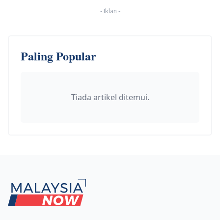
-
Iklan
-
Paling Popular
Tiada artikel ditemui.
Footer