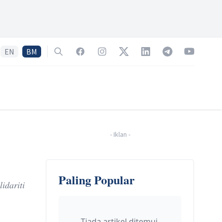
EN
BM
Search
Facebook
Instagram
Twitter
LinkedIn
Telegram
YouTube
-
Iklan
-
Paling Popular
idariti
Tiada artikel ditemui.