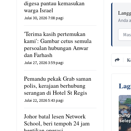
digesa pantau kemasukan
warga Israel
Langg
Julai 30, 2026 7:08 pagi
Anda a
Email
'Terima kasih pertemukan
kami': Gambar cetus semula
persoalan hubungan Anwar
dan Farhash
K
Julai 27, 2026 3:59 pagi
Pemandu pekak Grab saman
Lag
polis, kerajaan berhubung
serangan di Hotel St Regis
Julai 22, 2026 5:43 pagi
Johor batal lesen Network
School, beri tempoh 24 jam
hentikan operasi