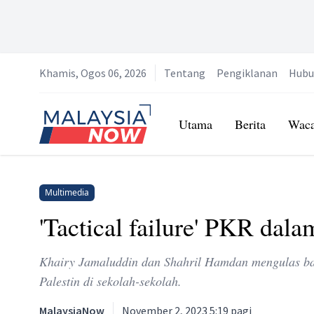
Khamis, Ogos 06, 2026
Tentang
Pengiklanan
Hubu
Home
Utama
Berita
Wac
Multimedia
'Tactical failure' PKR dala
Khairy Jamaluddin dan Shahril Hamdan mengulas ba
Palestin di sekolah-sekolah.
MalaysiaNow
November 2, 2023 5:19 pagi