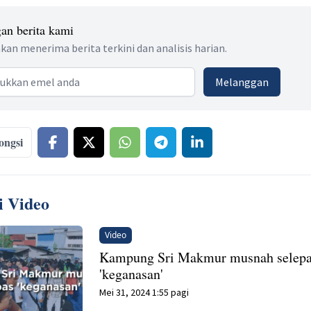
an berita kami
kan menerima berita terkini dan analisis harian.
 address
Melanggan
ongsi
i Video
Video
Kampung Sri Makmur musnah selep
'keganasan'
Mei 31, 2024 1:55 pagi