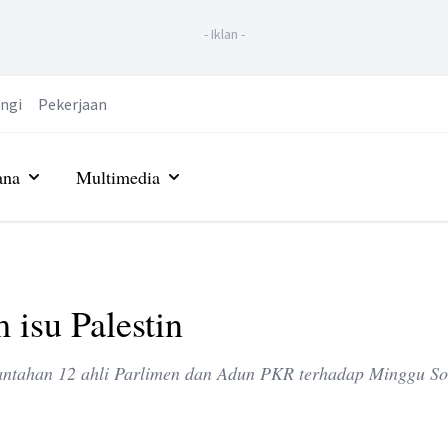
-
Iklan
-
ngi
Pekerjaan
ana
Multimedia
m isu Palestin
ntahan 12 ahli Parlimen dan Adun PKR terhadap Minggu Sol