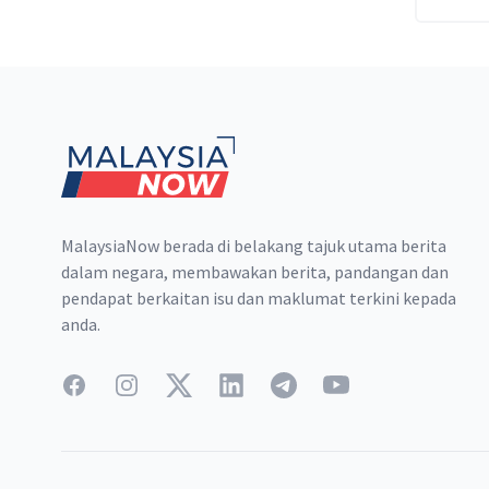
Footer
MalaysiaNow berada di belakang tajuk utama berita
dalam negara, membawakan berita, pandangan dan
pendapat berkaitan isu dan maklumat terkini kepada
anda.
Facebook
Instagram
Twitter
LinkedIn
Telegram
YouTube