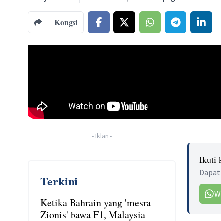
Kongsi
-
Iklan
-
Ikuti
Dapatk
Terkini
W
Ketika Bahrain yang 'mesra
Zionis' bawa F1, Malaysia