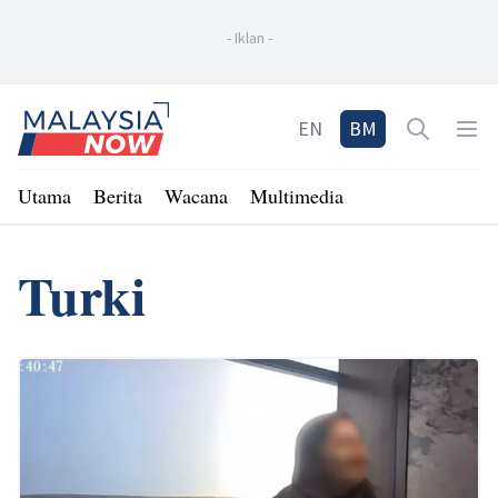
-
Iklan
-
Home
EN
BM
Open sea
Op
Utama
Berita
Wacana
Multimedia
Turki