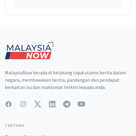
Footer
MalaysiaNow berada di belakang tajuk utama berita dalam
negara, membawakan berita, pandangan dan pendapat
berkaitan isu dan maklumat terkini kepada anda.
Facebook
Instagram
Twitter
LinkedIn
Telegram
YouTube
TENTANG