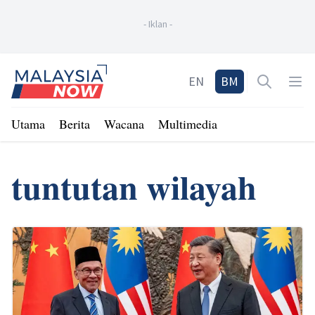
-
Iklan
-
Home
EN
BM
Open sea
Op
Utama
Berita
Wacana
Multimedia
tuntutan wilayah