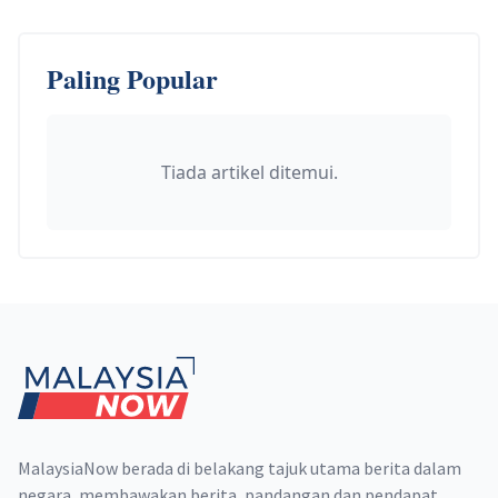
Paling Popular
Tiada artikel ditemui.
Footer
MalaysiaNow berada di belakang tajuk utama berita dalam
negara, membawakan berita, pandangan dan pendapat