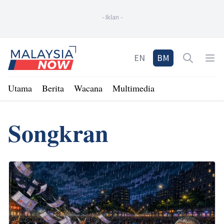
-
Iklan
-
Home
EN
BM
Open sea
Op
Utama
Berita
Wacana
Multimedia
Songkran