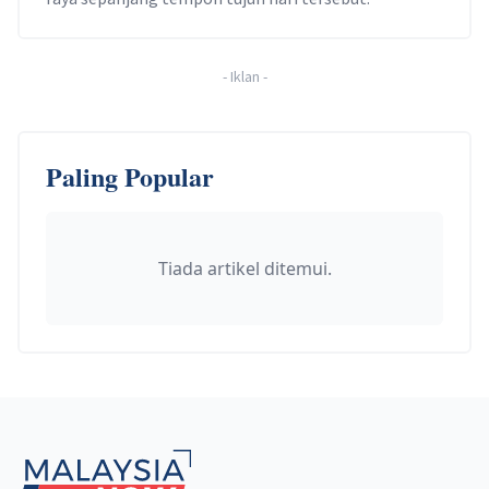
-
Iklan
-
Paling Popular
Tiada artikel ditemui.
Footer