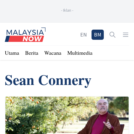
-
Iklan
-
Home
EN
BM
Open sea
Op
Utama
Berita
Wacana
Multimedia
Sean Connery