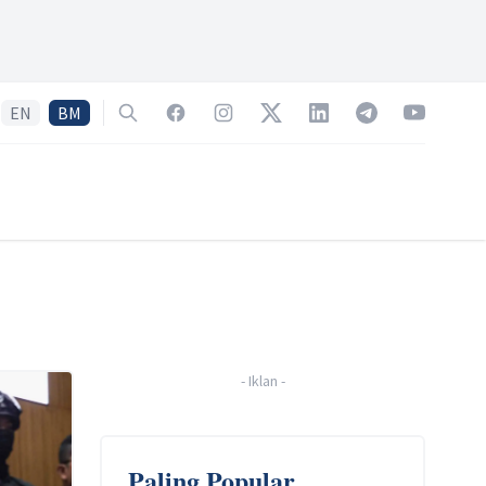
EN
BM
Search
Facebook
Instagram
Twitter
LinkedIn
Telegram
YouTube
-
Iklan
-
Paling Popular