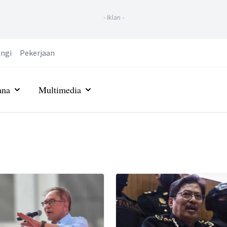
-
Iklan
-
ngi
Pekerjaan
ana
Multimedia