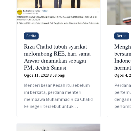
Berita
Berita
Riza Chalid tubuh syarikat
Mengh
melombong REE, hari sama
bersam
Anwar dinamakan sebagai
Indone
PM, dedah Sanusi
hormat
Ogos 11, 2023 3:58 pagi
Ogos 4, 2
Menteri besar Kedah itu sebelum
Perdana
ini berkata, perdana menteri
pertemua
membawa Muhammad Riza Chalid
dengan 
ke negeri tersebut untuk
perlomb
memohon perlombongan unsur
nadir bumi.