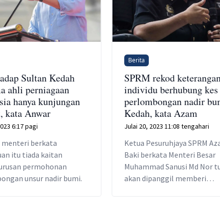
Berita
adap Sultan Kedah
SPRM rekod keterangan
a ahli perniagaan
individu berhubung kes
sia hanya kunjungan
perlombongan nadir bu
, kata Anwar
Kedah, kata Azam
023 6:17 pagi
Julai 20, 2023 11:08 tengahari
 menteri berkata
Ketua Pesuruhjaya SPRM A
n itu tiada kaitan
Baki berkata Menteri Besar
urusan permohonan
Muhammad Sanusi Md Nor t
ongan unsur nadir bumi.
akan dipanggil memberi
keterangan.