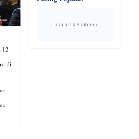
Tiada artikel ditemui.
 12
mi di
zam
urut