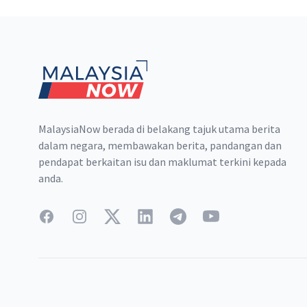
Footer
MalaysiaNow berada di belakang tajuk utama berita
dalam negara, membawakan berita, pandangan dan
pendapat berkaitan isu dan maklumat terkini kepada
anda.
Facebook
Instagram
Twitter
LinkedIn
Telegram
YouTube