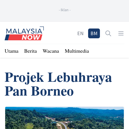
-
Iklan
-
Home
EN
BM
Open sea
Op
Utama
Berita
Wacana
Multimedia
Projek Lebuhraya
Pan Borneo