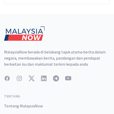
Footer
MalaysiaNow berada di belakang tajuk utama berita dalam
negara, membawakan berita, pandangan dan pendapat
berkaitan isu dan maklumat terkini kepada anda.
Facebook
Instagram
Twitter
LinkedIn
Telegram
YouTube
TENTANG
Tentang MalaysiaNow