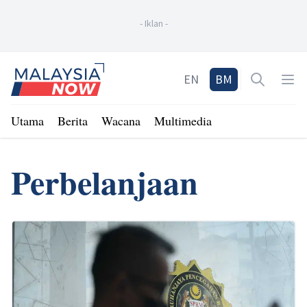
-
Iklan
-
Home
EN
BM
Open sea
Op
Utama
Berita
Wacana
Multimedia
Perbelanjaan