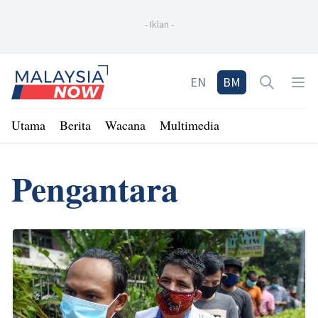
-
Iklan
-
Home
EN
BM
Open sea
Op
Utama
Berita
Wacana
Multimedia
Pengantara