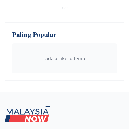
-
Iklan
-
Paling Popular
Tiada artikel ditemui.
Footer