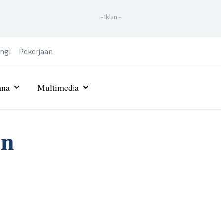
-
Iklan
-
ngi
Pekerjaan
ana
Multimedia
an