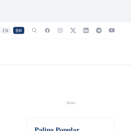
EN
BM
Search
Facebook
Instagram
Twitter
LinkedIn
Telegram
YouTube
-
Iklan
-
Paling Popular