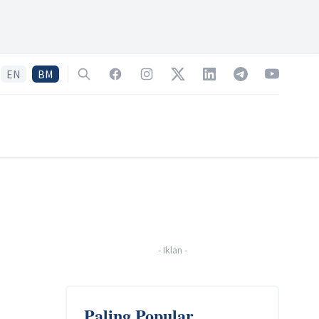
EN
BM
Search
Facebook
Instagram
Twitter
LinkedIn
Telegram
YouTube
-
Iklan
-
Paling Popular