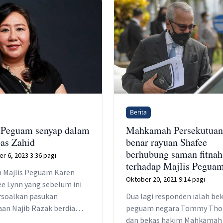
Berita
 Peguam senyap dalam
Mahkamah Persekutuan
bas Zahid
benar rayuan Shafee
berhubung saman fitnah
 6, 2023 3:36 pagi
terhadap Majlis Pegua
n Majlis Peguam Karen
Oktober 20, 2021 9:14 pagi
ee Lynn yang sebelum ini
soalkan pasukan
Dua lagi responden ialah be
an Najib Razak berdiam
peguam negara Tommy Th
am kes Zahid.
dan bekas hakim Mahkamah