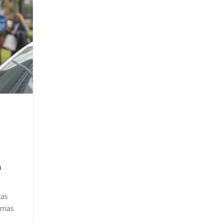
m
kas
omas