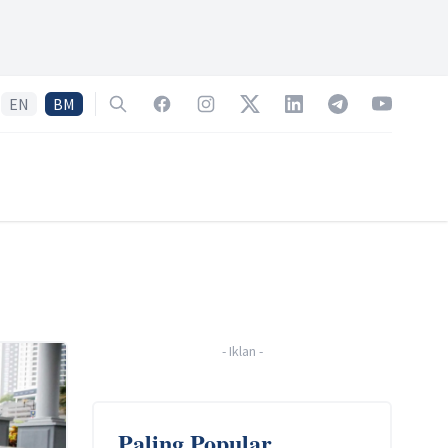
EN
BM
Search
Facebook
Instagram
Twitter
LinkedIn
Telegram
YouTube
-
Iklan
-
Paling Popular