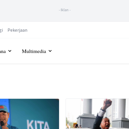
-
Iklan
-
gi
Pekerjaan
ana
Multimedia