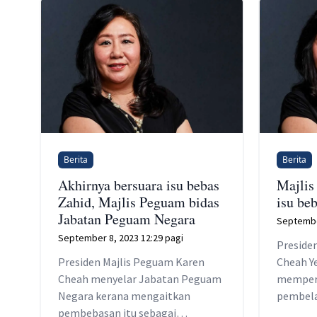
Berita
Berita
Akhirnya bersuara isu bebas
Majlis
Zahid, Majlis Peguam bidas
isu be
Jabatan Peguam Negara
September
September 8, 2023 12:29 pagi
Preside
Presiden Majlis Peguam Karen
Cheah Y
Cheah menyelar Jabatan Peguam
memper
Negara kerana mengaitkan
pembela
pembebasan itu sebagai
diri dal