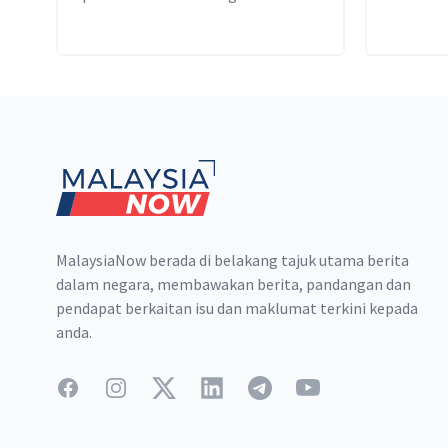
keputusan Mahkamah Tinggi
Kuala Lumpur.
Footer
MalaysiaNow berada di belakang tajuk utama berita
dalam negara, membawakan berita, pandangan dan
pendapat berkaitan isu dan maklumat terkini kepada
anda.
Facebook
Instagram
Twitter
LinkedIn
Telegram
YouTube