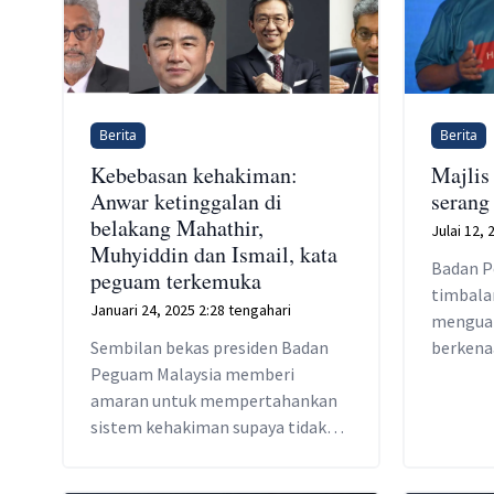
Berita
Berita
Kebebasan kehakiman:
Majlis
Anwar ketinggalan di
serang
belakang Mahathir,
Julai 12,
Muhyiddin dan Ismail, kata
Badan P
peguam terkemuka
timbala
Januari 24, 2025 2:28 tengahari
menguat
Sembilan bekas presiden Badan
berkena
Peguam Malaysia memberi
amaran untuk mempertahankan
sistem kehakiman supaya tidak
mengulangi sejarah hitam.