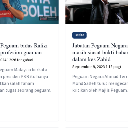
Berita
 Peguam bidas Rafizi
Jabatan Peguam Negara
 profesion guaman
masih siasat bukti baha
dalam kes Zahid
 2024 12:26 tengahari
September 9, 2023 1:18 pagi
eguam Malaysia berkata
n presiden PKR itu hanya
Peguam Negara Ahmad Terri
kan salah faham
Mohd Salleh turut mengeca
an tugas seorang peguam.
kritikan oleh Majlis Peguam.