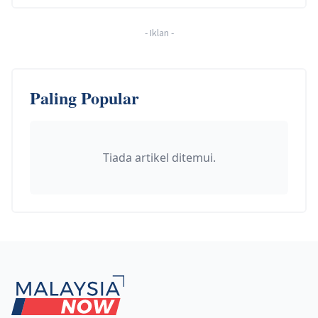
-
Iklan
-
Paling Popular
Tiada artikel ditemui.
Footer