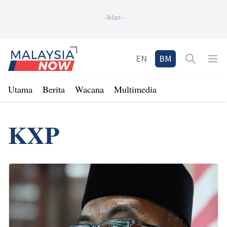
-
Iklan
-
Home
EN
BM
Open sea
Op
Utama
Berita
Wacana
Multimedia
KXP