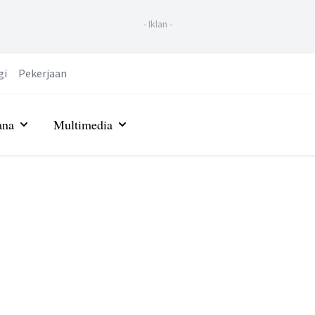
-
Iklan
-
gi
Pekerjaan
ana
Multimedia