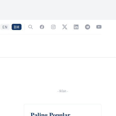
EN
BM
Search
Facebook
Instagram
Twitter
LinkedIn
Telegram
YouTube
-
Iklan
-
Paling Popular