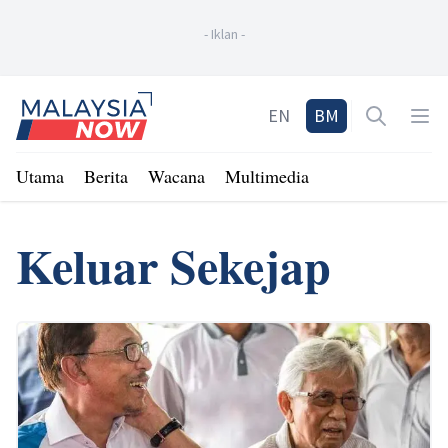
-
Iklan
-
Home
EN
BM
Open sea
Op
Utama
Berita
Wacana
Multimedia
Keluar Sekejap