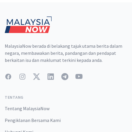
Footer
MalaysiaNow berada di belakang tajuk utama berita dalam
negara, membawakan berita, pandangan dan pendapat
berkaitan isu dan maklumat terkini kepada anda.
Facebook
Instagram
Twitter
LinkedIn
Telegram
YouTube
TENTANG
Tentang MalaysiaNow
Pengiklanan Bersama Kami