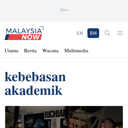
-
Iklan
-
Home
EN
BM
Open sea
Op
Utama
Berita
Wacana
Multimedia
kebebasan
akademik