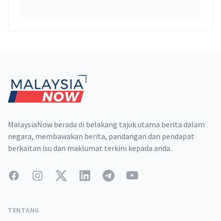
Footer
MalaysiaNow berada di belakang tajuk utama berita dalam
negara, membawakan berita, pandangan dan pendapat
berkaitan isu dan maklumat terkini kepada anda.
Facebook
Instagram
Twitter
LinkedIn
Telegram
YouTube
TENTANG