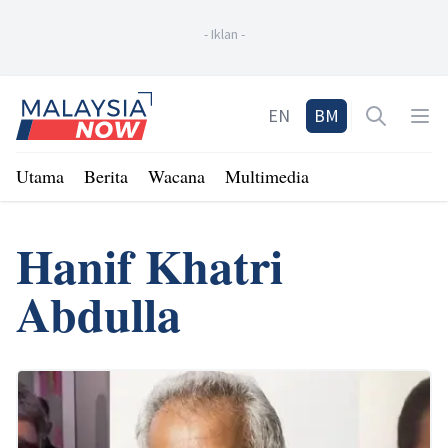
-
Iklan
-
Home
EN
BM
Open sea
Op
Utama
Berita
Wacana
Multimedia
Hanif Khatri
Abdulla