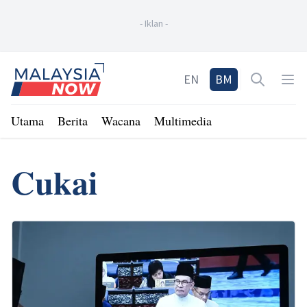
-
Iklan
-
Home
EN
BM
Open sea
Op
Utama
Berita
Wacana
Multimedia
Cukai