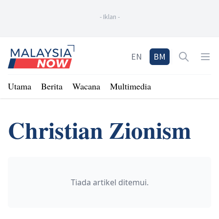
-
Iklan
-
Home
EN
BM
Open sea
Op
Utama
Berita
Wacana
Multimedia
Christian Zionism
Tiada artikel ditemui.