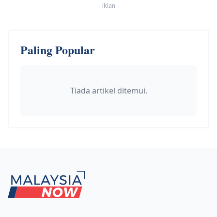
-
Iklan
-
Paling Popular
Tiada artikel ditemui.
Footer