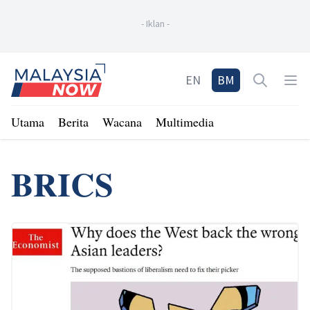
-
Iklan
-
Home
EN
BM
Open sea
Op
Utama
Berita
Wacana
Multimedia
BRICS