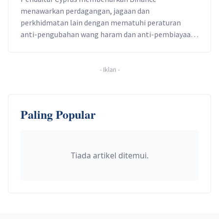
menawarkan perdagangan, jagaan dan
perkhidmatan lain dengan mematuhi peraturan
anti-pengubahan wang haram dan anti-pembiayaan
keganasan Cyprus, kata bursa itu.
-
Iklan
-
Paling Popular
Tiada artikel ditemui.
Footer