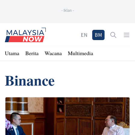
-
Iklan
-
Home
EN
BM
Open sea
Op
Utama
Berita
Wacana
Multimedia
Binance