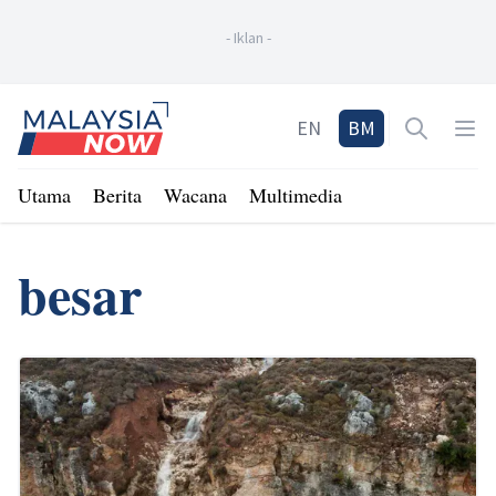
-
Iklan
-
Home
EN
BM
Open sea
Op
Utama
Berita
Wacana
Multimedia
besar