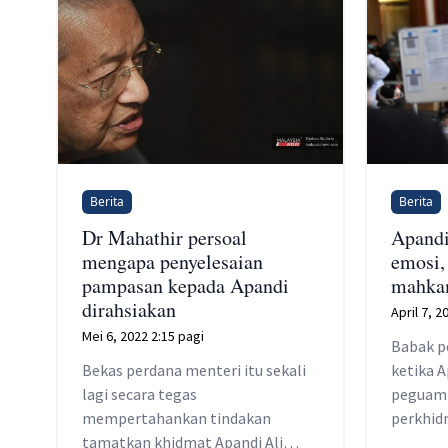
Berita
Berita
Dr Mahathir persoal
Apandi
mengapa penyelesaian
emosi,
pampasan kepada Apandi
mahka
dirahsiakan
April 7, 
Mei 6, 2022 2:15 pagi
Babak p
Bekas perdana menteri itu sekali
ketika 
lagi secara tegas
peguam
mempertahankan tindakan
perkhid
tamatkan khidmat Apandi Ali
peguam 