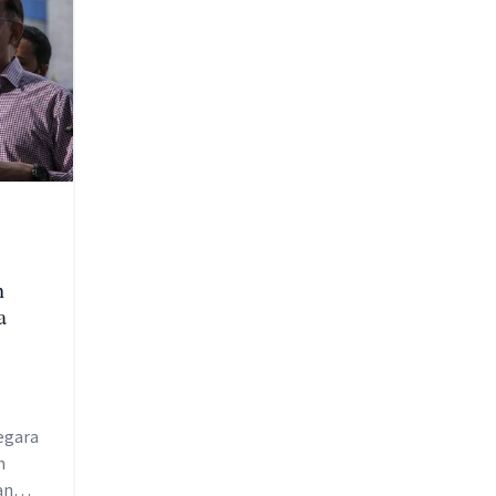
n
a
egara
n
an