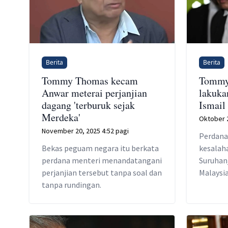
Berita
Berita
Tommy Thomas kecam
Tommy
Anwar meterai perjanjian
lakuka
dagang 'terburuk sejak
Ismail
Merdeka'
Oktober 2
November 20, 2025 4:52 pagi
Perdana
Bekas peguam negara itu berkata
kesalah
perdana menteri menandatangani
Suruhan
perjanjian tersebut tanpa soal dan
Malaysi
tanpa rundingan.