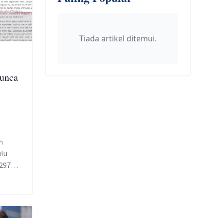
Tiada artikel ditemui.
unca
n
lu
 297
n