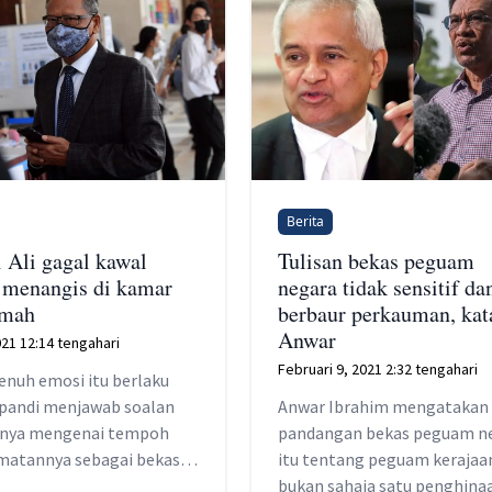
Berita
 Ali gagal kawal
Tulisan bekas peguam
 menangis di kamar
negara tidak sensitif da
mah
berbaur perkauman, kat
Anwar
2021 12:14 tengahari
Februari 9, 2021 2:32 tengahari
enuh emosi itu berlaku
Apandi menjawab soalan
Anwar Ibrahim mengatakan
nya mengenai tempoh
pandangan bekas peguam n
matannya sebagai bekas
itu tentang peguam kerajaa
negara.
bukan sahaja satu penghina