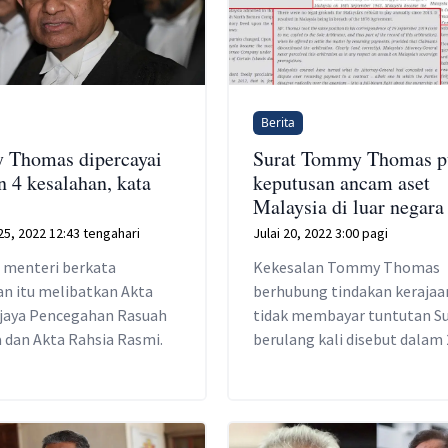
Berita
 Thomas dipercayai
Surat Tommy Thomas p
n 4 kesalahan, kata
keputusan ancam aset
Malaysia di luar negara
5, 2022 12:43 tengahari
Julai 20, 2022 3:00 pagi
 menteri berkata
Kekesalan Tommy Thomas
an itu melibatkan Akta
berhubung tindakan kerajaa
jaya Pencegahan Rasuah
tidak membayar tuntutan Su
a dan Akta Rahsia Rasmi.
berulang kali disebut dalam
perkara dalam penghakima
timbang tara tersebut.