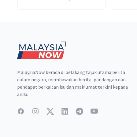
sebagai peguam negara.
Footer
MalaysiaNow berada di belakang tajuk utama berita
dalam negara, membawakan berita, pandangan dan
pendapat berkaitan isu dan maklumat terkini kepada
anda.
Facebook
Instagram
Twitter
LinkedIn
Telegram
YouTube