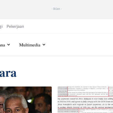
-
Iklan
-
gi
Pekerjaan
ana
Multimedia
ara