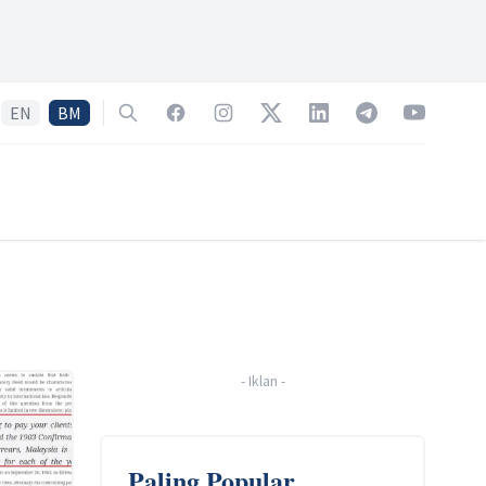
EN
BM
Search
Facebook
Instagram
Twitter
LinkedIn
Telegram
YouTube
-
Iklan
-
Paling Popular