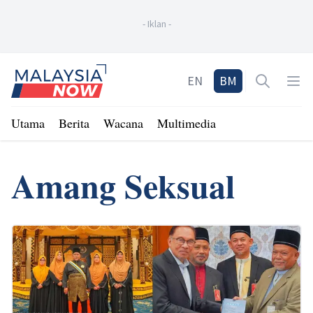
-
Iklan
-
Home
EN
BM
Open sea
Op
Utama
Berita
Wacana
Multimedia
Amang Seksual