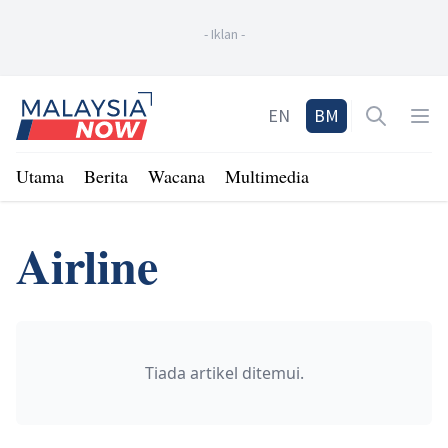
-
Iklan
-
Home
EN
BM
Open sea
Op
Utama
Berita
Wacana
Multimedia
Airline
Tiada artikel ditemui.