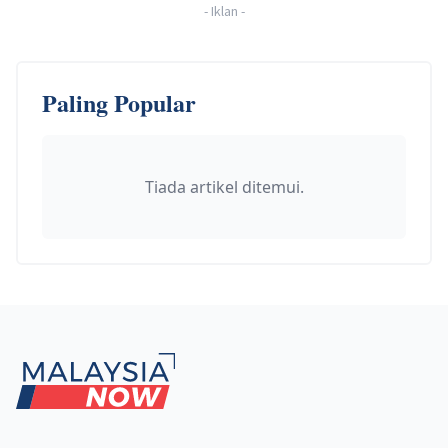
-
Iklan
-
Paling Popular
Tiada artikel ditemui.
Footer