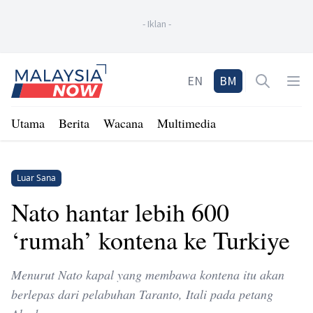
-
Iklan
-
Home
EN
BM
Open sea
Op
Utama
Berita
Wacana
Multimedia
Luar Sana
Nato hantar lebih 600
‘rumah’ kontena ke Turkiye
Menurut Nato kapal yang membawa kontena itu akan
berlepas dari pelabuhan Taranto, Itali pada petang