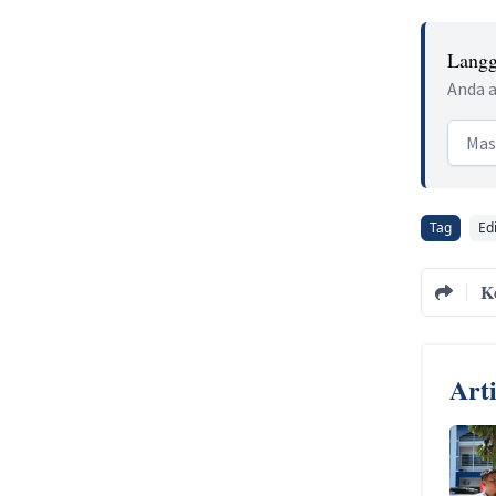
Langg
Anda a
Email
Tag
Edi
K
Art