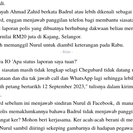
di.
ayah Ahmad Zahid berkata Badrul atau lebih dikenali sebagai
d, enggan menjawab panggilan telefon bagi membantu siasat
 laporan polis yang dibuatnya berhubung dakwaan beliau mem
rnilai RM20 juta di Kajang, Selangor.
lah memanggil Nurul untuk diambil keterangan pada Rabu.
- Iklan -
a IO 'Apa status laporan saya tuan?'
 siasatan masih tidak lengkap selagi Chegubard tidak datang 
ataan dan dia tak jawab call dan WhatsApp lagi sehingga leb
ih petang bertarikh 12 September 2023," tulisnya dalam kirim
.
d sebelum ini menjawab sindiran Nurul di Facebook, di mana
polis memaklumkannya bahawa Badrul tidak menjawab panggil
angat ker? Mohon beri kerjasama. Ker acah-acah berani di med
 Nurul sambil diiringi sekeping gambarnya di hadapan pegawa