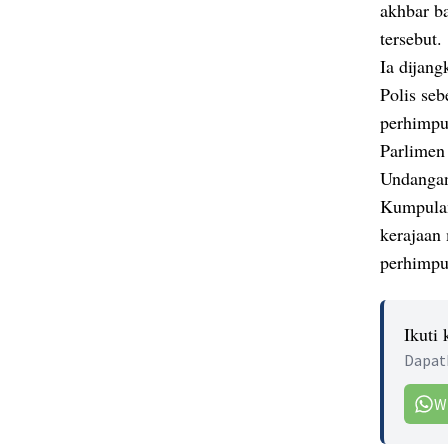
akhbar b
tersebut.
Ia dijan
Polis se
perhimpu
Parlime
Undangan
Kumpulan
kerajaan
perhimpu
Ikuti
Dapatk
W