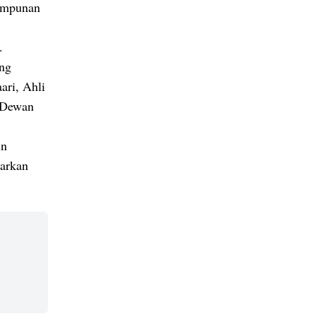
himpunan
.
ung
ari, Ahli
 Dewan
in
narkan