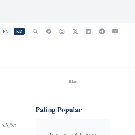
EN
BM
Search
Facebook
Instagram
Twitter
LinkedIn
Telegram
YouTube
-
Iklan
-
Paling Popular
telefon
Tiada artikel ditemui.