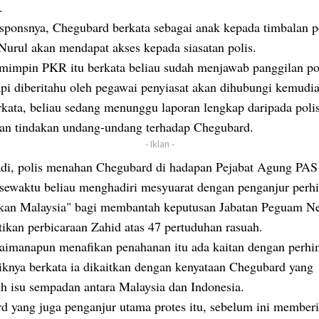
t.
sponsnya, Chegubard berkata sebagai anak kepada timbalan 
Nurul akan mendapat akses kepada siasatan polis.
mimpin PKR itu berkata beliau sudah menjawab panggilan po
api diberitahu oleh pegawai penyiasat akan dihubungi kemudi
rkata, beliau sedang menunggu laporan lengkap daripada poli
n tindakan undang-undang terhadap Chegubard.
- Iklan -
di, polis menahan Chegubard di hadapan Pejabat Agung PAS
sewaktu beliau menghadiri mesyuarat dengan penganjur per
kan Malaysia" bagi membantah keputusan Jabatan Peguam N
ikan perbicaraan Zahid atas 47 pertuduhan rasuah.
gaimanapun menafikan penahanan itu ada kaitan dengan perh
liknya berkata ia dikaitkan dengan kenyataan Chegubard yang
h isu sempadan antara Malaysia dan Indonesia.
d yang juga penganjur utama protes itu, sebelum ini member