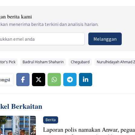
an berita kami
kan menerima berita terkini dan analisis harian.
 address
Melanggan
tor's Pick
Badrul Hisham Shaharin
Chegubard
Nurulhidayah Ahmad Z
ongsi
ikel Berkaitan
Berita
Laporan polis namakan Anwar, pegu