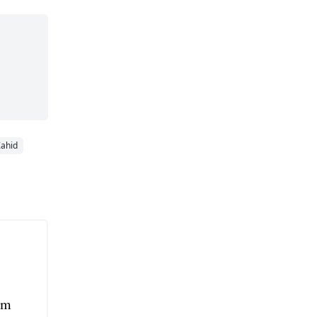
ahid
am