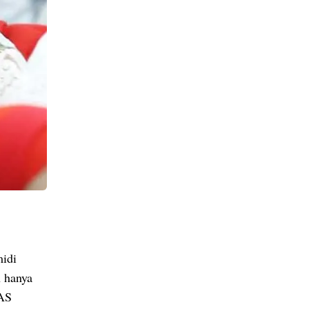
idi
n hanya
PAS