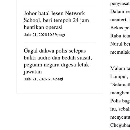
penyiasa
Dalam re
Johor batal lesen Network
menteri, 
School, beri tempoh 24 jam
hentikan operasi
Bekas pe
Julai 21, 2026 10:39 pagi
Rabu tet
Nurul be
Gagal dakwa polis selepas
memulaka
bukti audio dan bedah siasat,
peguam negara digesa letak
Malam ta
jawatan
Lumpur, 
Julai 21, 2026 6:34 pagi
"Selamat
menghent
Polis ba
itu, seba
menyentu
Chegubar