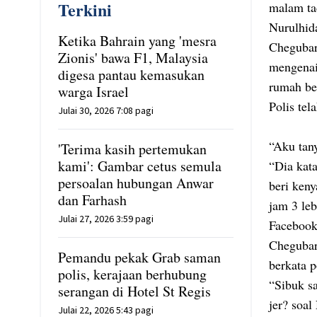
Terkini
malam ta
Nurulhid
Ketika Bahrain yang 'mesra
Chegubar
Zionis' bawa F1, Malaysia
mengenai
digesa pantau kemasukan
rumah be
warga Israel
Polis te
Julai 30, 2026 7:08 pagi
“Aku tany
'Terima kasih pertemukan
kami': Gambar cetus semula
“Dia kata
persoalan hubungan Anwar
beri keny
dan Farhash
jam 3 leb
Julai 27, 2026 3:59 pagi
Facebook
Chegubar
Pemandu pekak Grab saman
berkata 
polis, kerajaan berhubung
“Sibuk s
serangan di Hotel St Regis
jer? soal
Julai 22, 2026 5:43 pagi