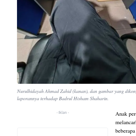
Nurulhidayah Ahmad Zahid (kanan), dan gambar yang dikongs
laporannya terhadap Badrul Hisham Shaharin.
-
Iklan
-
Anak per
melancar
beberapa