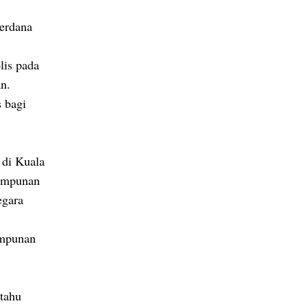
perdana
lis pada
an.
s bagi
 di Kuala
himpunan
egara
impunan
itahu