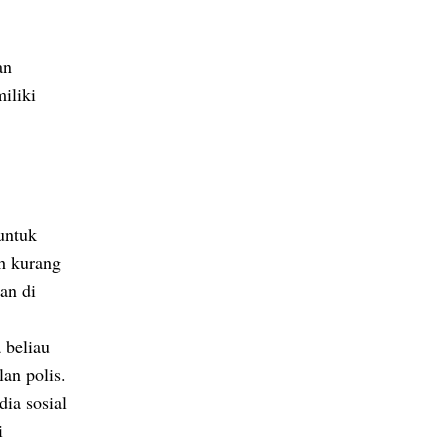
an
iliki
untuk
ih kurang
an di
 beliau
an polis.
ia sosial
i