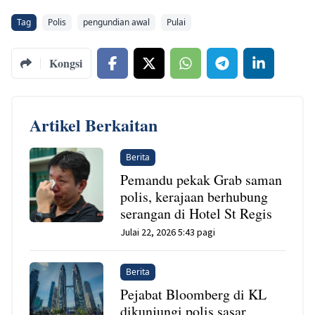
Tag
Polis
pengundian awal
Pulai
Kongsi
Artikel Berkaitan
Berita
Pemandu pekak Grab saman
polis, kerajaan berhubung
serangan di Hotel St Regis
Julai 22, 2026 5:43 pagi
Berita
Pejabat Bloomberg di KL
dikunjungi polis sasar