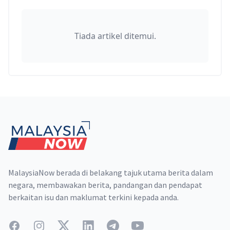
Tiada artikel ditemui.
Footer
MalaysiaNow berada di belakang tajuk utama berita dalam
negara, membawakan berita, pandangan dan pendapat
berkaitan isu dan maklumat terkini kepada anda.
Facebook
Instagram
Twitter
LinkedIn
Telegram
YouTube