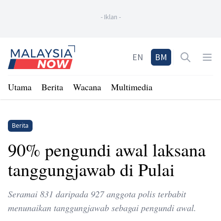
-
Iklan
-
Home
EN
BM
Open sea
Op
Utama
Berita
Wacana
Multimedia
Berita
90% pengundi awal laksana
tanggungjawab di Pulai
Seramai 831 daripada 927 anggota polis terbabit
menunaikan tanggungjawab sebagai pengundi awal.