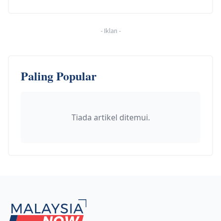
-
Iklan
-
Paling Popular
Tiada artikel ditemui.
Footer