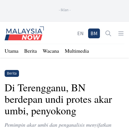
-
Iklan
-
Home
EN
BM
Open sea
Op
Utama
Berita
Wacana
Multimedia
Berita
Di Terengganu, BN
berdepan undi protes akar
umbi, penyokong
Pemimpin akar umbi dan penganalisis menyifatkan