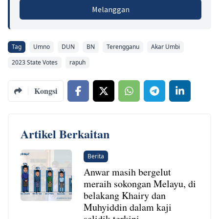
Melanggan
Tag
Umno
DUN
BN
Terengganu
Akar Umbi
2023 State Votes
rapuh
Kongsi
Artikel Berkaitan
Berita
Anwar masih bergelut
meraih sokongan Melayu, di
belakang Khairy dan
Muhyiddin dalam kaji
selidik terkini