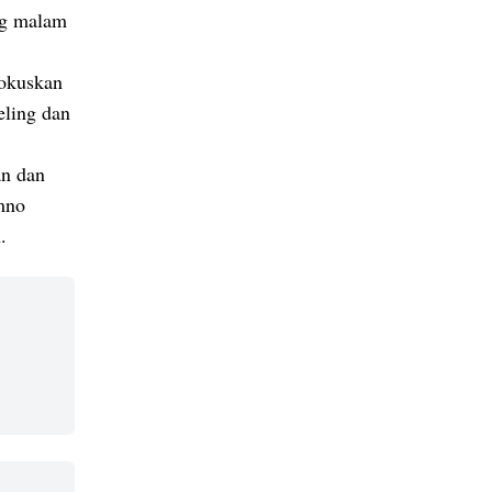
ng malam
fokuskan
eling dan
an dan
mno
n.