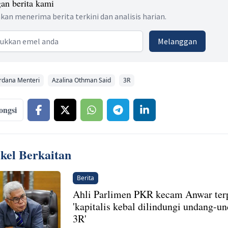
an berita kami
kan menerima berita terkini dan analisis harian.
 address
Melanggan
rdana Menteri
Azalina Othman Said
3R
ongsi
ikel Berkaitan
Berita
Ahli Parlimen PKR kecam Anwar terp
'kapitalis kebal dilindungi undang-u
3R'