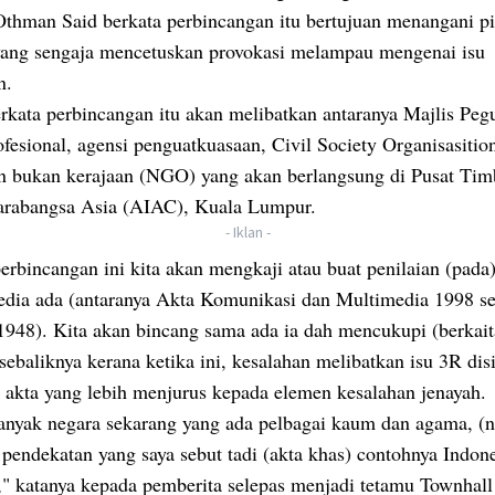
Othman Said berkata perbincangan itu bertujuan menangani p
 yang sengaja mencetuskan provokasi melampau mengenai isu
n.
erkata perbincangan itu akan melibatkan antaranya Majlis Pe
fesional, agensi penguatkuasaan, Civil Society Organisasiti
n bukan kerajaan (NGO) yang akan berlangsung di Pusat Ti
arabangsa Asia (AIAC), Kuala Lumpur.
- Iklan -
rbincangan ini kita akan mengkaji atau buat penilaian (pada
edia ada (antaranya Akta Komunikasi dan Multimedia 1998 se
1948). Kita akan bincang sama ada ia dah mencukupi (berkait
sebaliknya kerana ketika ini, kesalahan melibatkan isu 3R disi
 akta yang lebih menjurus kepada elemen kesalahan jenayah.
anyak negara sekarang yang ada pelbagai kaum dan agama, (n
 pendekatan yang saya sebut tadi (akta khas) contohnya Indon
a," katanya kepada pemberita selepas menjadi tetamu Townha