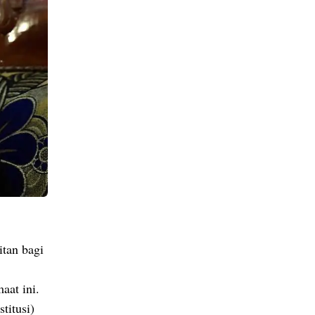
tan bagi
aat ini.
titusi)