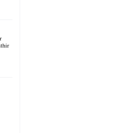
r
thir