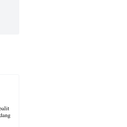
alit
ndang