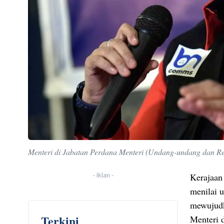
Menteri di Jabatan Perdana Menteri (Undang-undang dan Re
-
Iklan
-
Kerajaan
menilai 
mewujudk
Terkini
Menteri 