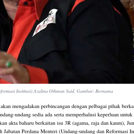
formasi Institusi) Azalina Othman Said. Gambar: Bernama
 akan mengadakan perbincangan dengan pelbagai pihak berkai
undang-undang sedia ada serta memperhalusi keperluan untuk
an akta baharu berkaitan isu 3R (agama, raja dan kaum), Jum
di Jabatan Perdana Menteri (Undang-undang dan Reformasi Ins