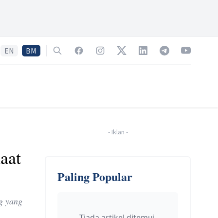
EN
BM
Search
Facebook
Instagram
Twitter
LinkedIn
Telegram
YouTube
-
Iklan
-
aat
Paling Popular
g yang
Tiada artikel ditemui.