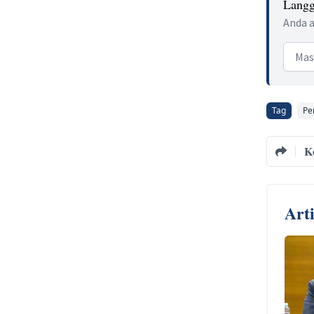
Langg
Anda a
Email
Tag
Pe
K
Art