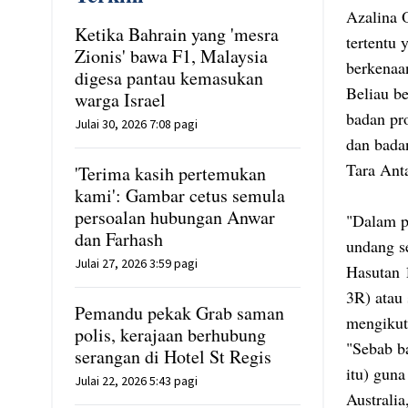
Azalina 
Ketika Bahrain yang 'mesra
tertentu
Zionis' bawa F1, Malaysia
berkenaa
digesa pantau kemasukan
Beliau b
warga Israel
badan pro
Julai 30, 2026 7:08 pagi
dan bada
Tara Ant
'Terima kasih pertemukan
kami': Gambar cetus semula
persoalan hubungan Anwar
"Dalam pe
dan Farhash
undang s
Julai 27, 2026 3:59 pagi
Hasutan 
3R) atau 
Pemandu pekak Grab saman
mengikut
polis, kerajaan berhubung
"Sebab b
serangan di Hotel St Regis
itu) guna
Julai 22, 2026 5:43 pagi
Australi