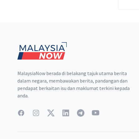
Footer
MalaysiaNow berada di belakang tajuk utama berita
dalam negara, membawakan berita, pandangan dan
pendapat berkaitan isu dan maklumat terkini kepada
anda.
Facebook
Instagram
Twitter
LinkedIn
Telegram
YouTube