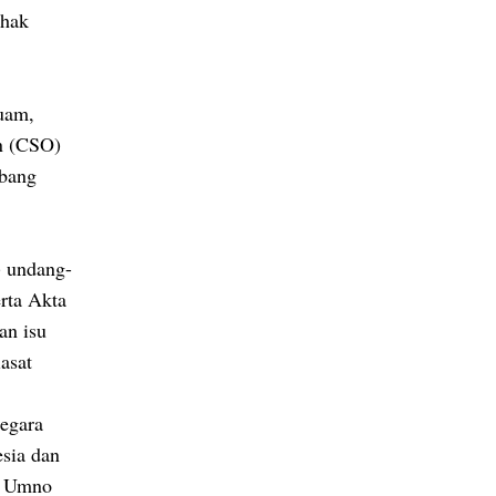
ihak
guam,
on (CSO)
mbang
) undang-
rta Akta
an isu
asat
egara
esia dan
ll Umno