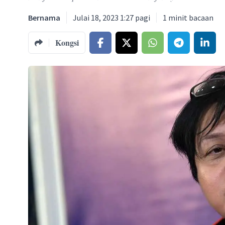
Bernama
Julai 18, 2023 1:27 pagi
1
minit bacaan
Kongsi