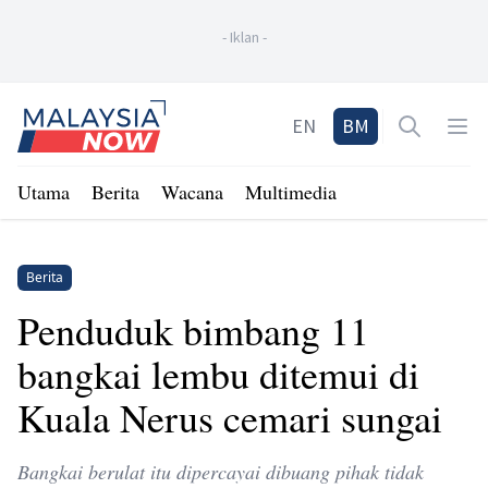
-
Iklan
-
Home
EN
BM
Open sea
Op
Utama
Berita
Wacana
Multimedia
Berita
Penduduk bimbang 11
bangkai lembu ditemui di
Kuala Nerus cemari sungai
Bangkai berulat itu dipercayai dibuang pihak tidak