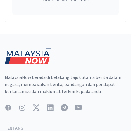
Footer
MalaysiaNow berada di belakang tajuk utama berita dalam
negara, membawakan berita, pandangan dan pendapat
berkaitan isu dan maklumat terkini kepada anda.
Facebook
Instagram
Twitter
LinkedIn
Telegram
YouTube
TENTANG