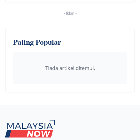
-
Iklan
-
Paling Popular
Tiada artikel ditemui.
Footer