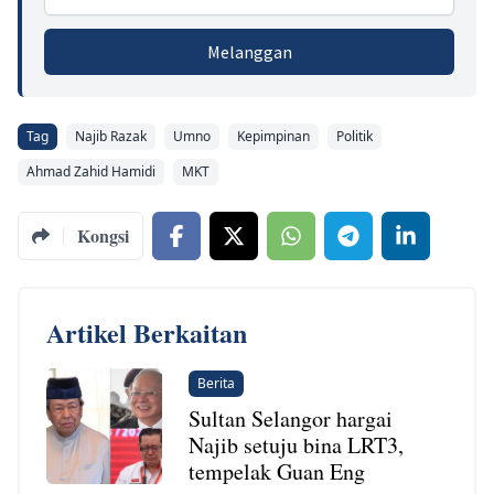
Melanggan
Tag
Najib Razak
Umno
Kepimpinan
Politik
Ahmad Zahid Hamidi
MKT
Kongsi
Artikel Berkaitan
Berita
Sultan Selangor hargai
Najib setuju bina LRT3,
tempelak Guan Eng