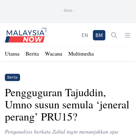
-
Iklan
-
Home
EN
BM
Open sea
Op
Utama
Berita
Wacana
Multimedia
Berita
Pengguguran Tajuddin,
Umno susun semula ‘jeneral
perang’ PRU15?
Penganalisis berkata Zahid ingin menunjukkan apa