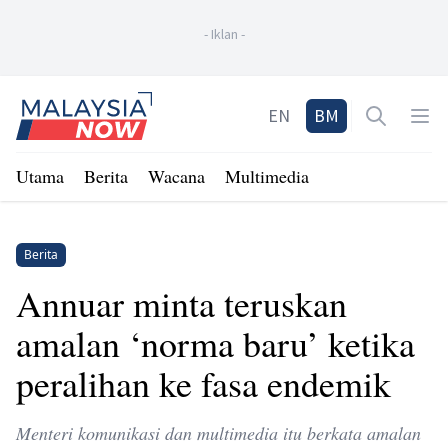
-
Iklan
-
Home
EN
BM
Open sea
Op
Utama
Berita
Wacana
Multimedia
Berita
Annuar minta teruskan
amalan ‘norma baru’ ketika
peralihan ke fasa endemik
Menteri komunikasi dan multimedia itu berkata amalan