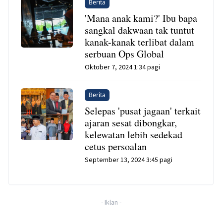
Berita
'Mana anak kami?' Ibu bapa
sangkal dakwaan tak tuntut
kanak-kanak terlibat dalam
serbuan Ops Global
Oktober 7, 2024 1:34 pagi
Berita
Selepas 'pusat jagaan' terkait
ajaran sesat dibongkar,
kelewatan lebih sedekad
cetus persoalan
September 13, 2024 3:45 pagi
-
Iklan
-