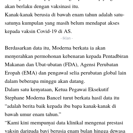
akan berlaku dengan vaksinasi itu.
Kanak-kanak berusia di bawah enam tahun adalah satu-
satunya kumpulan yang masih belum mendapat akses
kepada vaksin Covid-19 di AS.
- Iklan -
Berdasarkan data itu, Moderna berkata ia akan
menyerahkan permohonan kebenaran kepada Pentadbiran
Makanan dan Ubat-ubatan (FDA), Agensi Perubatan
Eropah (EMA) dan pengawal selia perubatan global lain
dalam beberapa minggu akan datang.
Dalam satu kenyataan, Ketua Pegawai Eksekutif
Stephane Moderna Bancel turut berkata hasil data itu
“adalah berita baik kepada ibu bapa kanak-kanak di
bawah umur enam tahun.”
“Kami kini mempunyai data klinikal mengenai prestasi
vaksin daripada bayi berusia enam bulan hingga dewasa