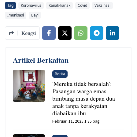
Tag
Koronavirus
Kanak-kanak
Covid
Vaksinasi
Imunisasi
Bayi
Kongsi
Artikel Berkaitan
Berita
'Mereka tidak bersalah':
Pasangan warga emas
bimbang masa depan dua
anak tanpa kerakyatan
diabaikan ibu
Februari 11, 2025 1:35 pagi