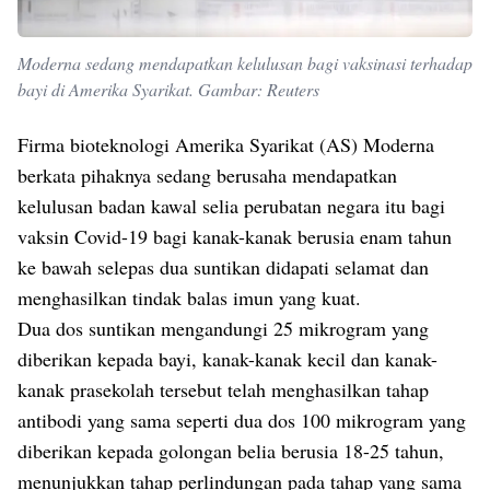
Moderna sedang mendapatkan kelulusan bagi vaksinasi terhadap
bayi di Amerika Syarikat. Gambar: Reuters
Firma bioteknologi Amerika Syarikat (AS) Moderna
berkata pihaknya sedang berusaha mendapatkan
kelulusan badan kawal selia perubatan negara itu bagi
vaksin Covid-19 bagi kanak-kanak berusia enam tahun
ke bawah selepas dua suntikan didapati selamat dan
menghasilkan tindak balas imun yang kuat.
Dua dos suntikan mengandungi 25 mikrogram yang
diberikan kepada bayi, kanak-kanak kecil dan kanak-
kanak prasekolah tersebut telah menghasilkan tahap
antibodi yang sama seperti dua dos 100 mikrogram yang
diberikan kepada golongan belia berusia 18-25 tahun,
menunjukkan tahap perlindungan pada tahap yang sama