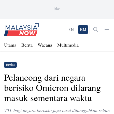
-
Iklan
-
Home
EN
BM
Open sea
Op
Utama
Berita
Wacana
Multimedia
Berita
Pelancong dari negara
berisiko Omicron dilarang
masuk sementara waktu
VTL bagi negara berisiko juga turut ditangguhkan selain