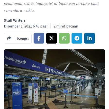
penutupan sistem 'autogate' di lapangan terbang buat
sementara waktu.
Staff Writers
Disember 1, 2021 6:40 pagi
2
minit bacaan
Kongsi