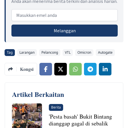
Anda akan menerima berita terkini dan analisis harian.
Email address
Melanggan
Tag
Larangan
Pelancong
VTL
Omicron
Autogate
Kongsi
Artikel Berkaitan
Berita
'Pesta basah' Bukit Bintang
dianggap gagal di sebalik