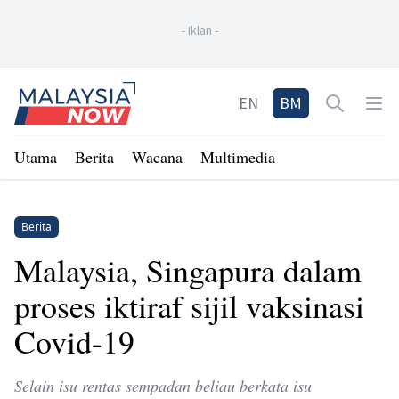
-
Iklan
-
Home
EN
BM
Open sea
Op
Utama
Berita
Wacana
Multimedia
Berita
Malaysia, Singapura dalam
proses iktiraf sijil vaksinasi
Covid-19
Selain isu rentas sempadan beliau berkata isu