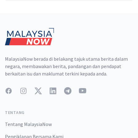
Footer
MalaysiaNow berada di belakang tajuk utama berita dalam
negara, membawakan berita, pandangan dan pendapat
berkaitan isu dan maklumat terkini kepada anda.
Facebook
Instagram
Twitter
LinkedIn
Telegram
YouTube
TENTANG
Tentang MalaysiaNow
Pengiklanan Bersama Kami