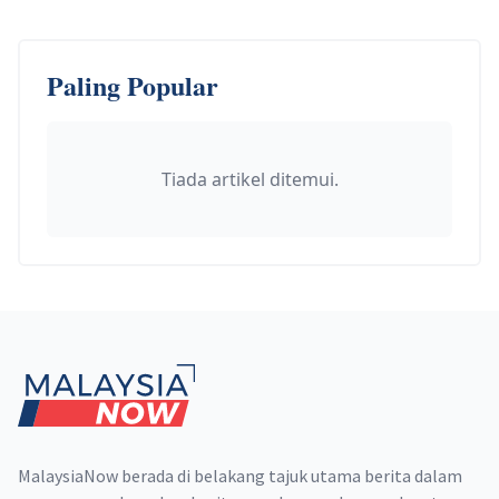
Paling Popular
Tiada artikel ditemui.
Footer
MalaysiaNow berada di belakang tajuk utama berita dalam