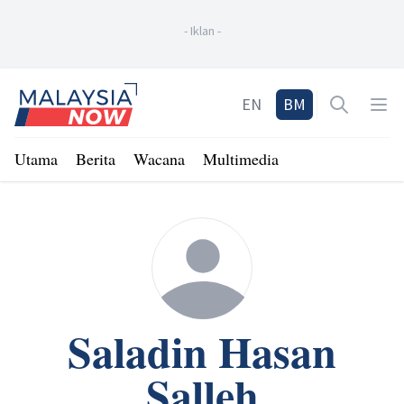
-
Iklan
-
Home
EN
BM
Open sea
Op
Utama
Berita
Wacana
Multimedia
Saladin Hasan
Salleh