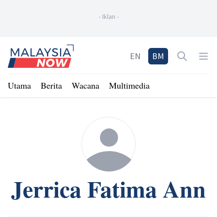
-
Iklan
-
Home
EN
BM
Open sea
Op
Utama
Berita
Wacana
Multimedia
Jerrica Fatima Ann