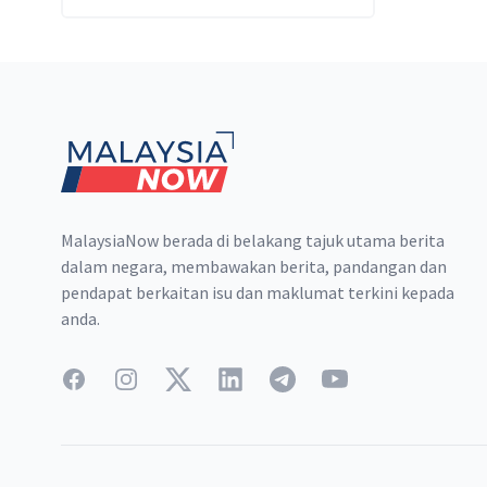
terhadap umat Islam,
mengakibatkan kematian dan
kemusnahan paling dahsyat
Footer
dalam sejarah India merdeka.
MalaysiaNow berada di belakang tajuk utama berita
dalam negara, membawakan berita, pandangan dan
pendapat berkaitan isu dan maklumat terkini kepada
anda.
Facebook
Instagram
Twitter
LinkedIn
Telegram
YouTube