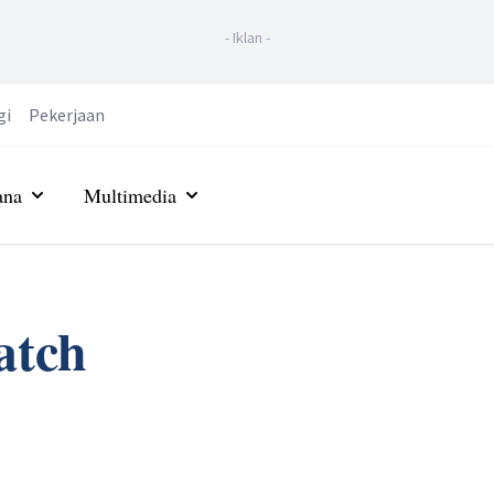
-
Iklan
-
gi
Pekerjaan
ana
Multimedia
atch