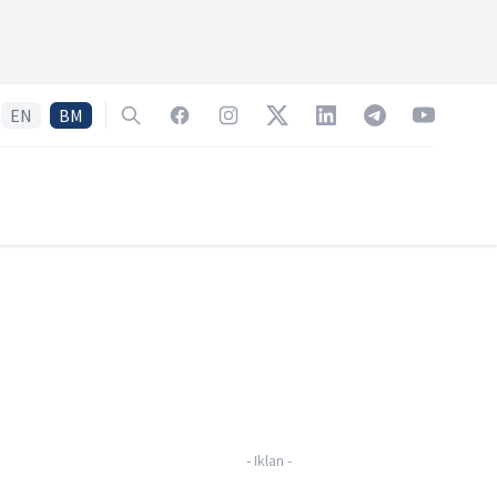
EN
BM
Search
Facebook
Instagram
Twitter
LinkedIn
Telegram
YouTube
-
Iklan
-