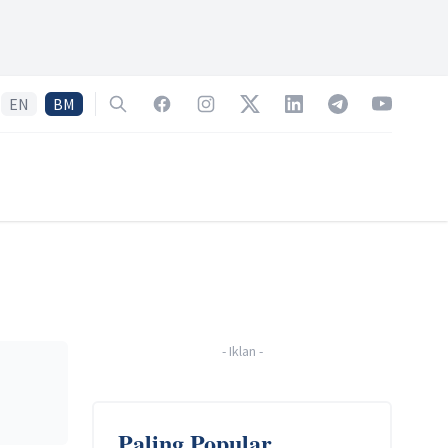
EN
BM
Search
Facebook
Instagram
Twitter
LinkedIn
Telegram
YouTube
-
Iklan
-
Paling Popular