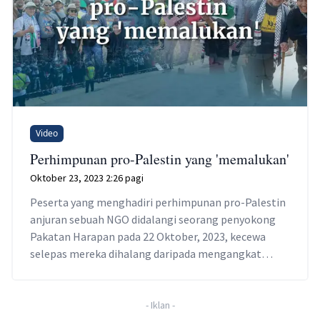
Video
Perhimpunan pro-Palestin yang 'memalukan'
Oktober 23, 2023 2:26 pagi
Peserta yang menghadiri perhimpunan pro-Palestin
anjuran sebuah NGO didalangi seorang penyokong
Pakatan Harapan pada 22 Oktober, 2023, kecewa
selepas mereka dihalang daripada mengangkat
sepanduk menyerang Perdana Menteri Israel
Benjamin Netanyahu dan Presiden AS Joe Biden,
serta menggunakan laungan "Allahu Akbar".
-
Iklan
-