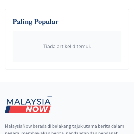
Paling Popular
Tiada artikel ditemui.
Footer
MalaysiaNow berada di belakang tajuk utama berita dalam
negara, membawakan berita, pandangan dan pendapat