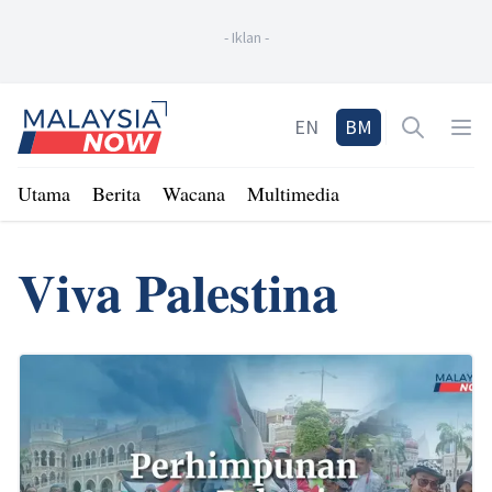
-
Iklan
-
Home
EN
BM
Open sea
Op
Utama
Berita
Wacana
Multimedia
Viva Palestina