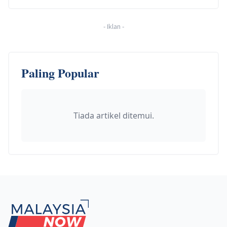
-
Iklan
-
Paling Popular
Tiada artikel ditemui.
Footer