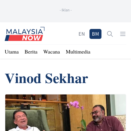
-
Iklan
-
Home
EN
BM
Open sea
Op
Utama
Berita
Wacana
Multimedia
Vinod Sekhar