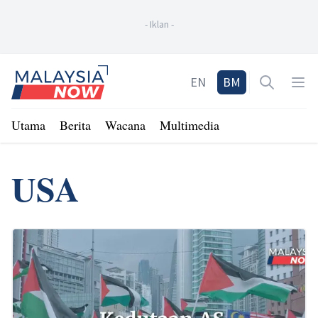
-
Iklan
-
Home
EN
BM
Open sea
Op
Utama
Berita
Wacana
Multimedia
USA