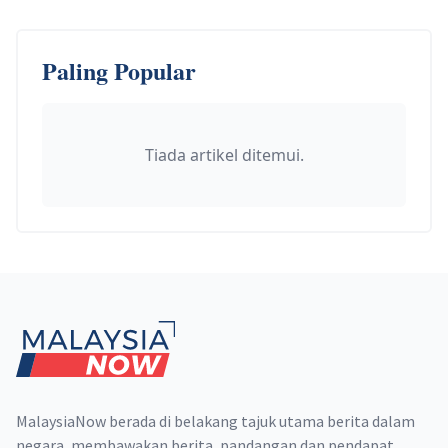
Paling Popular
Tiada artikel ditemui.
Footer
MalaysiaNow berada di belakang tajuk utama berita dalam
negara, membawakan berita, pandangan dan pendapat