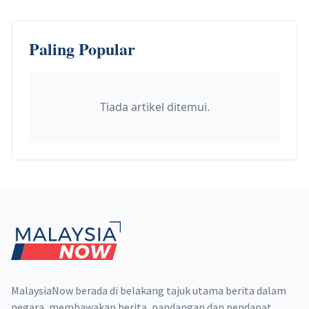
Paling Popular
Tiada artikel ditemui.
Footer
MalaysiaNow berada di belakang tajuk utama berita dalam
negara, membawakan berita, pandangan dan pendapat