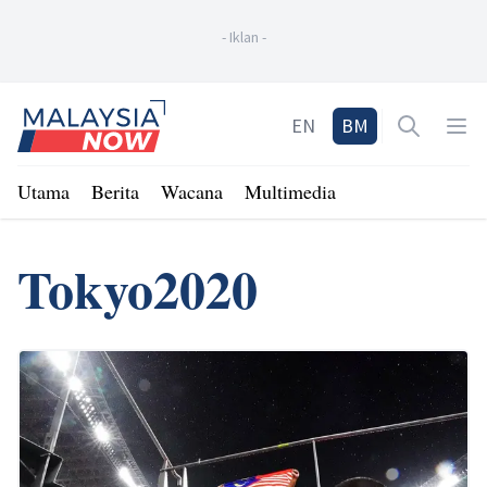
-
Iklan
-
Home
EN
BM
Open sea
Op
Utama
Berita
Wacana
Multimedia
Tokyo2020