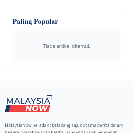
Paling Popular
Tiada artikel ditemui.
Footer
MalaysiaNow berada di belakang tajuk utama berita dalam
negara, membawakan berita, pandangan dan pendapat