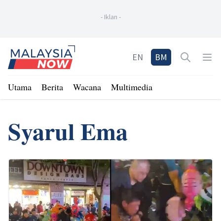
-
Iklan
-
Home
EN
BM
Open sea
Op
Utama
Berita
Wacana
Multimedia
Syarul Ema