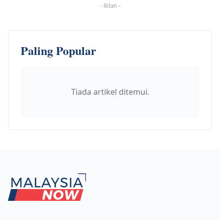
-
Iklan
-
Paling Popular
Tiada artikel ditemui.
Footer