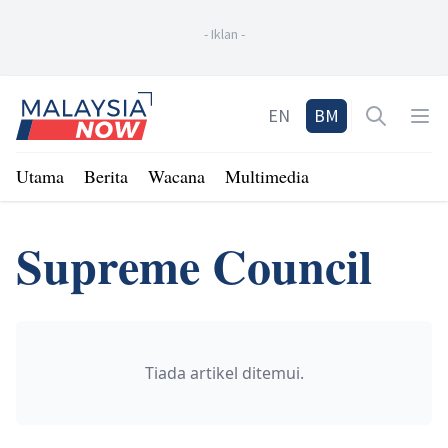
-
Iklan
-
Home
EN
BM
Open sea
Op
Utama
Berita
Wacana
Multimedia
Supreme Council
Tiada artikel ditemui.